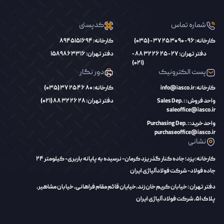
شماره تماس
کدپستی
کارخانه: 96 - 90 30 25 37 - (035)
کارخانه: 8945151694
دفتر تهران: 27 - 25 26 32 88 -
دفتر تهران: 1589863316
(021)
پست الکترونیک
دور نگار
کارخانه: info@iasco.ir
کارخانه: 80 46 25 37 (035)
واحد فروش : Sales Dep. :
دفتر تهران: 28 26 32 88 (021)
saleoffice@iasco.ir
واحد خرید: Purchasing Dep. :
purchaseoffice@iasco.ir
نشانی
کارخانه: یزد؛ جاده کنار گذر یزد کرمان- نرسیده به پایانه باربری- کیلومتر 24
جاده فولاد- شرکت فولادآلیاژی ایران
دفتر تهران : خیابان کریم خان زند،‌خیایان قائم مقام فراهانی، خیابان مشاهیر،
پلاک 51، شرکت فولاد آلیاژی ایران