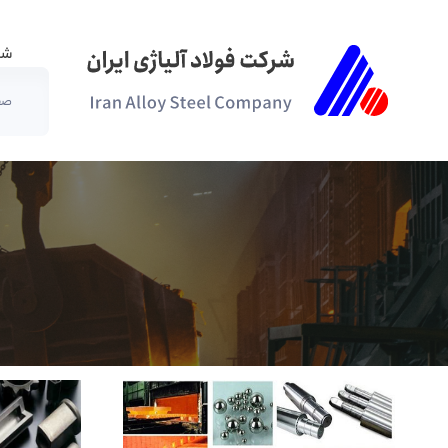
شر
صف
گروه های فولادی - شرکت فولاد آلیاژی ایران(سهامی 