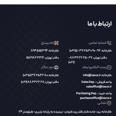
ارتباط با ما
شماره تماس
کدپستی
کارخانه: 96 - 90 30 25 37 - (035)
کارخانه: 8945151694
دفتر تهران: 27 - 25 26 32 88 -
دفتر تهران: 1589863316
(021)
پست الکترونیک
دور نگار
کارخانه: info@iasco.ir
کارخانه: 80 46 25 37 (035)
واحد فروش : Sales Dep. :
دفتر تهران: 28 26 32 88 (021)
saleoffice@iasco.ir
واحد خرید: Purchasing Dep. :
purchaseoffice@iasco.ir
نشانی
کارخانه: یزد؛ جاده کنار گذر یزد کرمان- نرسیده به پایانه باربری- کیلومتر 24