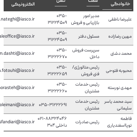
سمت
تلفن
خانوادگی
الکترونیکی
مدیر امور
035-
علیرضا ناطقی
.nateghi@iasco.ir
بازاریابی و فروش
31224509
035-
مهین رضازاده
مسئول دفتر
aleoffice@iasco.ir
31224509
سرپرست فروش
035-
محمد دشتی
m.dashti@iasco.ir
داخل
31222670
رئیس متالورژی/
035-
محبوبه فتوحی
.fotouhi@iasco.ir
فنی فروش
31222659
رئیس خدمات
035-
مهدی نورسته
orasteh@iasco.ir
مشتریان
31222660
سید محمد یاسر
رئیس خدمات
soleimani@iasco.ir
035-31222691
سلیمانی
مشتریان
فاطمه
021-88324046
رئیس صادرات
.ir
@iasco
sfandiari
توپااسفندیاری
​​​​​​​داخلی 304