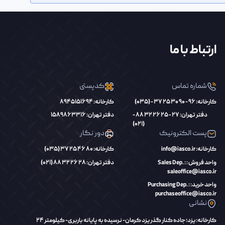
ارتباط با ما
شماره تماس
کدپستی
کارخانه: 96 - 90 30 25 37 - (035)
کارخانه: 8945151694
دفتر تهران: 27 - 25 26 32 88 -
دفتر تهران: 1589863316
(021)
پست الکترونیک
دور نگار
کارخانه: info@iasco.ir
کارخانه: 80 46 25 37 (035)
واحد فروش : Sales Dep. :
دفتر تهران: 28 26 32 88 (021)
saleoffice@iasco.ir
واحد خرید: Purchasing Dep. :
purchaseoffice@iasco.ir
نشانی
کارخانه: یزد؛ جاده کنار گذر یزد کرمان- نرسیده به پایانه باربری- کیلومتر 24