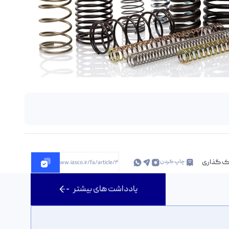
ک گذاری
چاپ کردن
https://www.iasco.ir/fa/article/40023
یادداشت های بیشتر