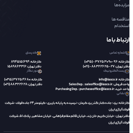
مزایده‌ها
مناقصه ها
استخدام
ارتباط با ما
شماره تماس
کدپستی
کارخانه: 96 - 90 30 25 37 - (035)
کارخانه: 8945151694
دفتر تهران: 27 - 25 26 32 88 - (021)
دفتر تهران: 1589863316
پست الکترونیک
دور نگار
کارخانه: info@iasco.ir
کارخانه: 80 46 25 37 (035)
واحد فروش : Sales Dep. : saleoffice@iasco.ir
دفتر تهران: 28 26 32 88 (021)
واحد خرید: Purchasing Dep. : purchaseoffice@iasco.ir
نشانی
کارخانه: یزد؛ جاده کنار گذر یزد کرمان- نرسیده به پایانه باربری- کیلومتر 24 جاده فولاد- شرکت
فولادآلیاژی ایران
دفتر تهران : خیابان کریم خان زند،‌خیایان قائم مقام فراهانی، خیابان مشاهیر، پلاک 51، شرکت
فولاد آلیاژی ایران