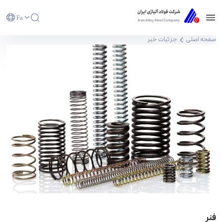
Fa
فنر - شرکت فولاد آلیاژی ایران(سهامی عام)
صفحه اصلی
جزئیات خبر
فنر