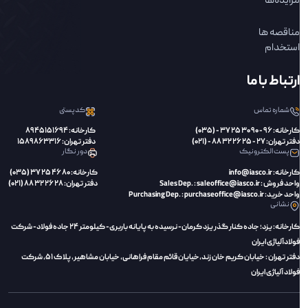
مزایده‌ها
مناقصه ها
استخدام
ارتباط با ما
شماره تماس
کدپستی
کارخانه: 96 - 90 30 25 37 - (035)
کارخانه: 8945151694
دفتر تهران: 27 - 25 26 32 88 - (021)
دفتر تهران: 1589863316
پست الکترونیک
دور نگار
کارخانه: info@iasco.ir
کارخانه: 80 46 25 37 (035)
واحد فروش : Sales Dep. : saleoffice@iasco.ir
دفتر تهران: 28 26 32 88 (021)
واحد خرید: Purchasing Dep. : purchaseoffice@iasco.ir
نشانی
کارخانه: یزد؛ جاده کنار گذر یزد کرمان- نرسیده به پایانه باربری- کیلومتر 24 جاده فولاد- شرکت
فولادآلیاژی ایران
دفتر تهران : خیابان کریم خان زند،‌خیایان قائم مقام فراهانی، خیابان مشاهیر، پلاک 51، شرکت
فولاد آلیاژی ایران