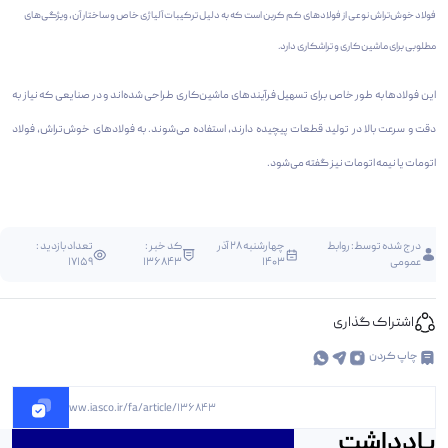
فولاد خوش‌تراش نوعی از فولاد‌های کم کربن است که به دلیل ترکیبات آلیاژی خاص و ساختار آن، ویژگی‌های
مطلوبی برای ماشین‌کاری و تراشکاری دارد.
این فولادها به طور خاص برای تسهیل فرآیندهای ماشین‌کاری طراحی شده‌اند و در صنایعی که نیاز به
دقت و سرعت بالا در تولید قطعات پیچیده دارند، استفاده می‌شوند. به فولادهای خوش‌تراش، فولاد
اتومات یا نیمه اتومات نیز گفته می‌شود.
درج شده توسط:
روابط
چهارشنبه 28 آذر
کد خبر :
تعداد بازدید :
عمومی
1403
136843
17159
اشتراک گذاری
چاپ کردن
https://www.iasco.ir/fa/article/136843
یادداشت