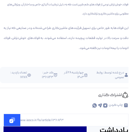
فولاد خوش‌تراش نوعی از فولاد‌های کم کربن است که به دلیل ترکیبات آلیاژی خاص و ساختار آن، ویژگی‌های
مطلوبی برای ماشین‌کاری و تراشکاری دارد.
این فولادها به طور خاص برای تسهیل فرآیندهای ماشین‌کاری طراحی شده‌اند و در صنایعی که نیاز به
دقت و سرعت بالا در تولید قطعات پیچیده دارند، استفاده می‌شوند. به فولادهای خوش‌تراش، فولاد
اتومات یا نیمه اتومات نیز گفته می‌شود.
درج شده توسط:
روابط
چهارشنبه 28 آذر
کد خبر :
تعداد بازدید :
عمومی
1403
136843
17178
اشتراک گذاری
چاپ کردن
https://www.iasco.ir/fa/article/136843
یادداشت