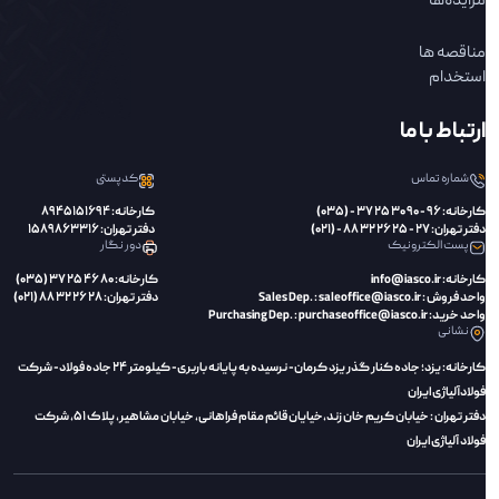
مزایده‌ها
مناقصه ها
استخدام
ارتباط با ما
شماره تماس
کدپستی
کارخانه: 96 - 90 30 25 37 - (035)
کارخانه: 8945151694
دفتر تهران: 27 - 25 26 32 88 - (021)
دفتر تهران: 1589863316
پست الکترونیک
دور نگار
کارخانه: info@iasco.ir
کارخانه: 80 46 25 37 (035)
واحد فروش : Sales Dep. : saleoffice@iasco.ir
دفتر تهران: 28 26 32 88 (021)
واحد خرید: Purchasing Dep. : purchaseoffice@iasco.ir
نشانی
کارخانه: یزد؛ جاده کنار گذر یزد کرمان- نرسیده به پایانه باربری- کیلومتر 24 جاده فولاد- شرکت
فولادآلیاژی ایران
دفتر تهران : خیابان کریم خان زند،‌خیایان قائم مقام فراهانی، خیابان مشاهیر، پلاک 51، شرکت
فولاد آلیاژی ایران