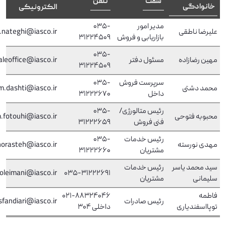
سمت
تلفن
خانوادگی
الکترونیکی
مدیر امور
035-
علیرضا ناطقی
.nateghi@iasco.ir
بازاریابی و فروش
31224509
035-
مهین رضازاده
مسئول دفتر
aleoffice@iasco.ir
31224509
سرپرست فروش
035-
محمد دشتی
m.dashti@iasco.ir
داخل
31222670
رئیس متالورژی/
035-
محبوبه فتوحی
.fotouhi@iasco.ir
فنی فروش
31222659
رئیس خدمات
035-
مهدی نورسته
orasteh@iasco.ir
مشتریان
31222660
سید محمد یاسر
رئیس خدمات
soleimani@iasco.ir
035-31222691
سلیمانی
مشتریان
فاطمه
021-88324046
رئیس صادرات
.ir
@iasco
sfandiari
توپااسفندیاری
​​​​​​​داخلی 304