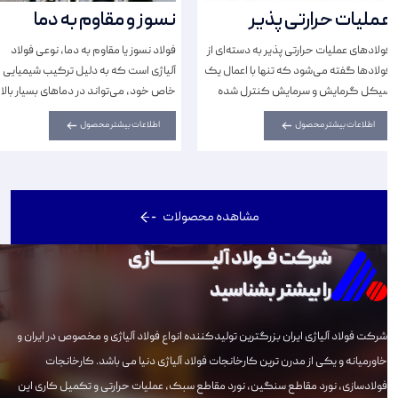
عملیات حرارتی پذیر
نسوز و مقاوم به دما
فولاد‌های عملیات حرارتی پذیر به دسته‌ای از
فولاد نسوز یا مقاوم به دما، نوعی فولاد
فولادها گفته می‌شود که تنها با اعمال یک
آلیاژی است که به دلیل ترکیب شیمیایی
سیکل گرمایش و سرمایش کنترل شده
خاص خود، می‌تواند در دما‌های بسیار بالا
(بدون اعمال تغییرات در ترکیب شیمیایی)،
بدون از دست دادن استحکام و خواص
اطلاعات بیشتر محصول
اطلاعات بیشتر محصول
تغییرات فازی، ساختاری و تغییرات...
مکانیکی، به کار رود.
مشاهده محصولات
شرکت فــولاد آلیـــــــــــــــــــــاژی
را بیشتر بشناسید
شرکت فولاد آلیاژی ایران بزرگترین تولیدکننده انواع فولاد آلیاژی و مخصوص در ایران و
خاورمیانه و یکی از مدرن ترین کارخانجات فولاد آلیاژی دنیا می باشد. کارخانجات
فولادسازی، نورد مقاطع سنگین، نورد مقاطع سبک، عملیات حرارتی و تکمیل کاری این