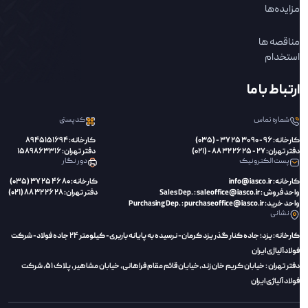
مزایده‌ها
مناقصه ها
استخدام
ارتباط با ما
شماره تماس
کدپستی
کارخانه: 96 - 90 30 25 37 - (035)
کارخانه: 8945151694
دفتر تهران: 27 - 25 26 32 88 - (021)
دفتر تهران: 1589863316
پست الکترونیک
دور نگار
کارخانه: info@iasco.ir
کارخانه: 80 46 25 37 (035)
واحد فروش : Sales Dep. : saleoffice@iasco.ir
دفتر تهران: 28 26 32 88 (021)
واحد خرید: Purchasing Dep. : purchaseoffice@iasco.ir
نشانی
کارخانه: یزد؛ جاده کنار گذر یزد کرمان- نرسیده به پایانه باربری- کیلومتر 24 جاده فولاد- شرکت
فولادآلیاژی ایران
دفتر تهران : خیابان کریم خان زند،‌خیایان قائم مقام فراهانی، خیابان مشاهیر، پلاک 51، شرکت
فولاد آلیاژی ایران