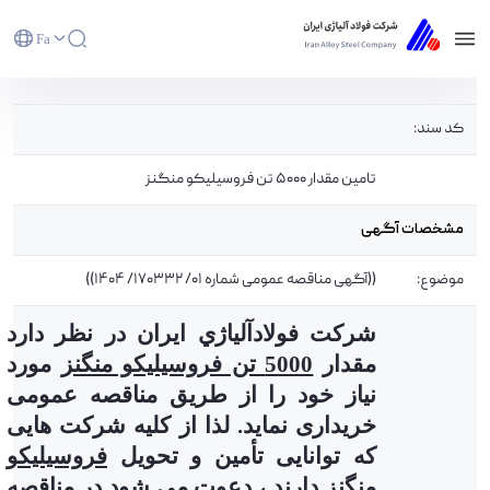
Fa
تامین مقدار 5000 تن فروسیلیکو منگنز - شرکت
کد سند:
فولاد آلیاژی ایران(سهامی عام)
تامین مقدار 5000 تن فروسیلیکو منگنز
مشخصات آگهی
موضوع:
((آگهی مناقصه عمومی شماره 01/ 170332/ 1404))
شركت فولادآلياژي ايران در نظر دارد
مقدار
5000 تن فروسیلیکو منگنز
مورد
نیاز خود را از طریق مناقصه عمومی
خریداری نماید. لذا از کلیه
شرکت هایی
که توانایی تأمین و تحویل
فروسیلیکو
منگنز
دار
ند
، دعوت می شود در مناقصه