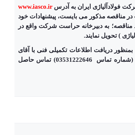
کت فولادآلیاژی ایران به آدرس
www.iasco.ir
در مناقصه مذکور می بایست، پيشنهادات خود
مناقصه؛ به دبیرخانه حراست شرکت واقع در
متقاضیان می توانند در صورت نیاز؛ همه روزه به غیر از ایام تعطیل از ساعت 8 لغایت 17 بمنظور دریافت اطلاعات تکمیلی فنی با آقای
تماس 03531224523) و نحوه ارسال و تکمیل اسناد با آقای فلاح (شماره تماس 03531222646) تماس حاصل