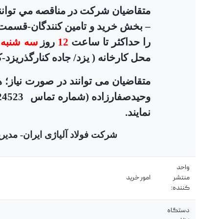
متقاضيان شركت در مناقصه مي توانن
–
بخش خرید و تامین کنندگان-قسمت م
را حداکثر تا ساعت
12
روز
سه شنبه
م
محل کارخانه ( یزد/ جاده کنارگذریزد-کرمان/ نرسیده به پ
وحیدصفارزاده
(شماره
نمایند.
شرکت فولاد آلیاژی ایران- مدیر
واحد
منتشر
امور خرید
کننده:
دستگاه