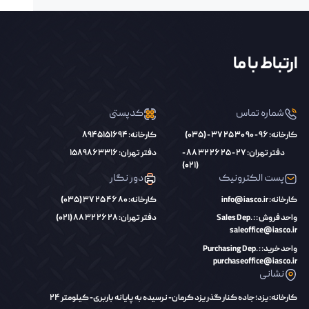
ارتباط با ما
شماره تماس
کدپستی
کارخانه: 96 - 90 30 25 37 - (035)
کارخانه: 8945151694
دفتر تهران: 27 - 25 26 32 88 -
دفتر تهران: 1589863316
(021)
پست الکترونیک
دور نگار
کارخانه: info@iasco.ir
کارخانه: 80 46 25 37 (035)
واحد فروش : Sales Dep. :
دفتر تهران: 28 26 32 88 (021)
saleoffice@iasco.ir
واحد خرید: Purchasing Dep. :
purchaseoffice@iasco.ir
نشانی
کارخانه: یزد؛ جاده کنار گذر یزد کرمان- نرسیده به پایانه باربری- کیلومتر 24