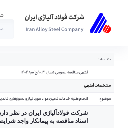
شر
صف
آگهی مناقصه عمومی شماره 004/خ/م/1404 - شرکت فولاد آلیاژی ایران(سهامی عام)
کد سند:
آگهی مناقصه عمومی شماره 004/خ/م/1404
مشخصات آگهی
موضوع:
انجام کلیه خدمات تامین مواد مورد نیاز و نسوزکاری تاند
شركت فولادآلياژي ايران در نظر دار
اسناد مناقصه به پیمانکار واجد شراي