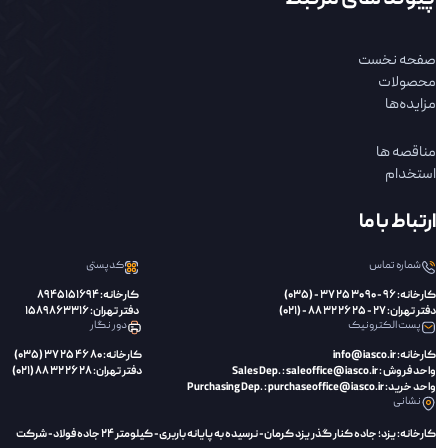
صفحه نخست
محصولات
مزایده‌ها
مناقصه ها
استخدام
ارتباط با ما
شماره تماس
کدپستی
کارخانه: 96 - 90 30 25 37 - (035)
کارخانه: 8945151694
دفتر تهران: 27 - 25 26 32 88 - (021)
دفتر تهران: 1589863316
پست الکترونیک
دور نگار
کارخانه: info@iasco.ir
کارخانه: 80 46 25 37 (035)
واحد فروش : Sales Dep. : saleoffice@iasco.ir
دفتر تهران: 28 26 32 88 (021)
واحد خرید: Purchasing Dep. : purchaseoffice@iasco.ir
نشانی
کارخانه: یزد؛ جاده کنار گذر یزد کرمان- نرسیده به پایانه باربری- کیلومتر 24 جاده فولاد- شرکت