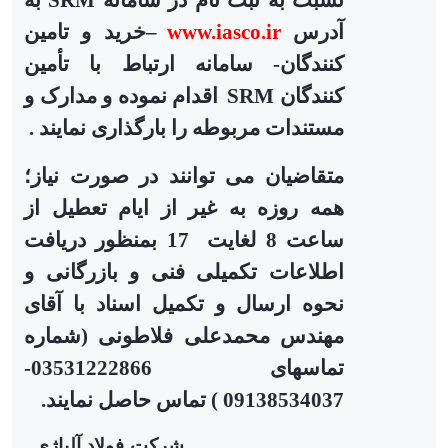
نسبت به ثبت نام در سامانه
SRM
به
آدرس
www.iasco.ir
–
خرید و تامین
کنندگان- سامانه ارتباط با تأمین
کنندگان
SRM
اقدام نموده و مدارک و
مستندات مربوطه را بارگذاری نمایند .
متقاضیان می توانند در صورت نیاز؛
همه روزه به غیر از ایام تعطیل از
ساعت 8 لغایت 17 بمنظور دریافت
اطلاعات تکمیلی فنی و بازرگانی و
نحوه ارسال و تکمیل اسناد با آقای
مهندس محمدعلی فلاطونی (شماره
تماسهای 03531222866-
09138534037 ) تماس حاصل نمایند.
شرکت فولاد آلیاژی