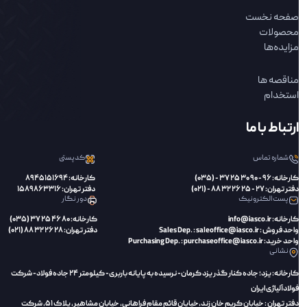
صفحه نخست
محصولات
مزایده‌ها
مناقصه ها
استخدام
ارتباط با ما
شماره تماس
کدپستی
کارخانه: 96 - 90 30 25 37 - (035)
کارخانه: 8945151694
دفتر تهران: 27 - 25 26 32 88 - (021)
دفتر تهران: 1589863316
پست الکترونیک
دور نگار
کارخانه: info@iasco.ir
کارخانه: 80 46 25 37 (035)
واحد فروش : Sales Dep. : saleoffice@iasco.ir
دفتر تهران: 28 26 32 88 (021)
واحد خرید: Purchasing Dep. : purchaseoffice@iasco.ir
نشانی
کارخانه: یزد؛ جاده کنار گذر یزد کرمان- نرسیده به پایانه باربری- کیلومتر 24 جاده فولاد- شرکت
فولادآلیاژی ایران
دفتر تهران : خیابان کریم خان زند،‌خیایان قائم مقام فراهانی، خیابان مشاهیر، پلاک 51، شرکت