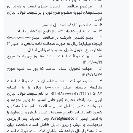
عمومی با شرايط زیر اقدام نماید.
1. موضوع مناقصه : تامین، حمل، نصب و راه‌اندازی
سیستم‌های تهویه مطبوع طرح نورد وایر شرکت فولاد آلیاژی
ایران
2. مدت انجام کار: 8 ماه کامل شمسی
3. مدت اعتبار پیشنهاد: 3 ماه از تاریخ بازگشایی پاکات
4. مبلغ تضمین شرکت در مناقصه: مبلغ 50.000.000.000
(پنجاه میلیارد) ریال به صورت ضمانت نامه بانکی با اعتبار 3
ماه از تاریخ تحویل، قابل تمدید و غیرقابل انتقال
5. مهلت دریافت اسناد: ساعت 15 روز چهارشنبه مورخ
1404/08/21
6. مهلت تحویل اسناد: ساعت 15 روز سه شنبه مورخ
1404/08/27
7. نحوه دریافت اسناد: متقاضيان جهت دریافت اسناد
مناقصه بایستی مبلغ 1،000،000 ریال را به شماره
IR220180000000176222745287 به نام شرکت فولاد آلیاژی
ایران نزد بانک تجارت (غير قابل استرداد) واریز نموده و
درخواست کتبی (شامل عنوان مناقصه، نام مناقصه‌گر و
شماره تلفن تماس ثابت و همراه) و تصویر فیش واریزی فوق را
به آدرس ایمیل Wire@iasdco.ir ارسال نمایند. پس از بررسی
درخواست و فیش واریزی، فایل کامل اسناد مناقصه برای
مناقصه‌گر ارسال خواهد شد. شایان ذکر است، دریافت اسناد