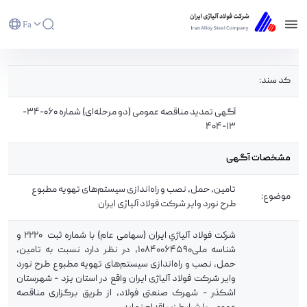
Fa
آگهی تمدید مناقصه عمومی (دو مرحله‌ای) شماره
کد سند:
060-34-13-404 - شرکت فولاد آلیاژی ایران(سهامی
عام)
آگهی تمدید مناقصه عمومی (دو مرحله‌ای) شماره 060-34-
13-404
مشخصات آگهی
تامین، حمل، نصب و راه‌اندازی سیستم‌های تهویه مطبوع
موضوع:
طرح نورد وایر شرکت فولاد آلیاژی ایران
شركت فولاد آلياژي ايران (سهامی عام) با شماره ثبت 2220 و
شناسه ملی10840064590، در نظر دارد نسبت به تامین،
حمل، نصب و راه‌اندازی سیستم‌های تهویه مطبوع طرح نورد
وایر شرکت فولاد آلیاژی ایران واقع در استان یزد - شهرستان
اشکذر - شهرک صنعتی فولاد، از طریق برگزاری مناقصه