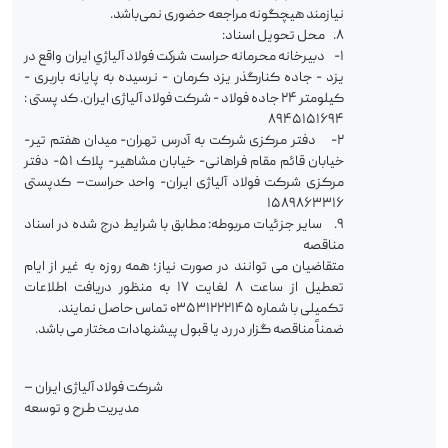
نیازمند هیچگونه مراجعه حضوری نمی‌باشد.
8. محل تحویل اسناد:
1- دبيرخانه محرمانه حراست شركت فولاد آلياژي ایران واقع در
یزد - جاده کنارگذر یزد کرمان - نرسیده به پایانه باربری -
کیلومتر 24 جاده فولاد - شرکت فولاد آلیاژی ایران. کد پستی :
8945151694
2- دفتر مرکزی شرکت به آدرس تهران- میدان هفتم تیر-
خیابان قائم مقام فراهانی- خیابان مشاهیر- پلاک 51- دفتر
مرکزی شرکت فولاد آلیاژی ایران- واحد حراست– کدپستی
1589863316
9. سایر جزئیات مربوطه: مطابق با شرایط درج شده در اسناد
مناقصه
متقاضیان می توانند در صورت نیاز؛ همه روزه به غیر از ایام
تعطیل از ساعت 8 لغایت 17 به منظور دریافت اطلاعات
تکمیلی با شماره 03531222145 تماس حاصل نمایند.
ضمناً مناقصه گزار در رد یا قبول پیشنهادات مختار می باشد.
شرکت فولاد آلیاژی ایران –
مدیریت طرح و توسعه