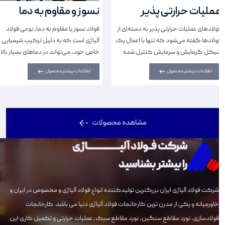
عملیات حرارتی پذیر
نسوز و مقاوم به دما
فولاد‌های عملیات حرارتی پذیر به دسته‌ای از
فولاد نسوز یا مقاوم به دما، نوعی فولاد
فولادها گفته می‌شود که تنها با اعمال یک
آلیاژی است که به دلیل ترکیب شیمیایی
سیکل گرمایش و سرمایش کنترل شده
خاص خود، می‌تواند در دما‌های بسیار بالا
(بدون اعمال تغییرات در ترکیب شیمیایی)،
بدون از دست دادن استحکام و خواص
اطلاعات بیشتر محصول
اطلاعات بیشتر محصول
تغییرات فازی، ساختاری و تغییرات...
مکانیکی، به کار رود.
مشاهده محصولات
شرکت فــولاد آلیـــــــــــــــــــــاژی
را بیشتر بشناسید
شرکت فولاد آلیاژی ایران بزرگترین تولیدکننده انواع فولاد آلیاژی و مخصوص در ایران و
خاورمیانه و یکی از مدرن ترین کارخانجات فولاد آلیاژی دنیا می باشد. کارخانجات
فولادسازی، نورد مقاطع سنگین، نورد مقاطع سبک، عملیات حرارتی و تکمیل کاری این