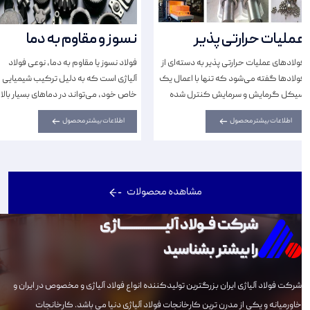
عملیات حرارتی پذیر
نسوز و مقاوم به دما
فولاد‌های عملیات حرارتی پذیر به دسته‌ای از
فولاد نسوز یا مقاوم به دما، نوعی فولاد
فولادها گفته می‌شود که تنها با اعمال یک
آلیاژی است که به دلیل ترکیب شیمیایی
سیکل گرمایش و سرمایش کنترل شده
خاص خود، می‌تواند در دما‌های بسیار بالا
(بدون اعمال تغییرات در ترکیب شیمیایی)،
بدون از دست دادن استحکام و خواص
اطلاعات بیشتر محصول
اطلاعات بیشتر محصول
تغییرات فازی، ساختاری و تغییرات...
مکانیکی، به کار رود.
مشاهده محصولات
شرکت فــولاد آلیـــــــــــــــــــــاژی
را بیشتر بشناسید
شرکت فولاد آلیاژی ایران بزرگترین تولیدکننده انواع فولاد آلیاژی و مخصوص در ایران و
خاورمیانه و یکی از مدرن ترین کارخانجات فولاد آلیاژی دنیا می باشد. کارخانجات