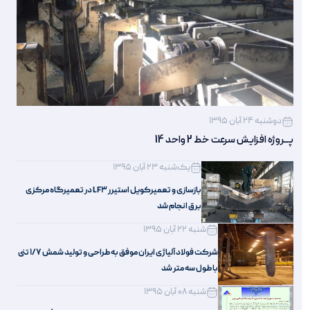
دوشنبه 24 آبان 1395
پــروژه افزایش سرعت خط 2 واحد 14
یک‌شنبه 23 آبان 1395
بازسازی و تعمیرکویل استیرر LF3 در تعمیرگاه مرکزی
برق انجام شد
شنبه 22 آبان 1395
شرکت فولاد آلیاژی ایران موفق به طراحی و تولید شمش 1/7 تنی
با طول سه متر شد
شنبه 08 آبان 1395